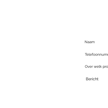
Voo
h