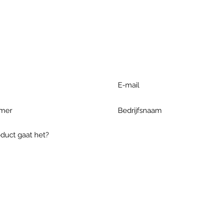
r extra informatie gelieve uw v
ieronder te formuleren of bel o