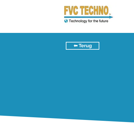
⬅︎ Terug