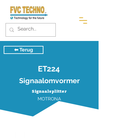
⬅︎ Terug
ET224
Signaalomvormer
Signaalsplitter
MOTRONA