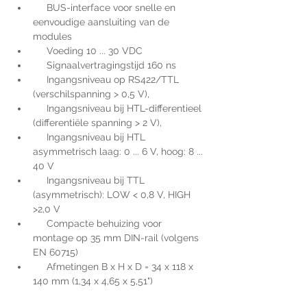
     BUS-interface voor snelle en 
eenvoudige aansluiting van de 
modules
     Voeding 10 ... 30 VDC
     Signaalvertragingstijd 160 ns
     Ingangsniveau op RS422/TTL 
(verschilspanning > 0,5 V),
     Ingangsniveau bij HTL-differentieel 
(differentiële spanning > 2 V),
     Ingangsniveau bij HTL 
asymmetrisch laag: 0 ... 6 V, hoog: 8 ... 
40 V
     Ingangsniveau bij TTL 
(asymmetrisch): LOW < 0,8 V, HIGH 
>2,0 V
     Compacte behuizing voor 
montage op 35 mm DIN-rail (volgens 
EN 60715)
     Afmetingen B x H x D = 34 x 118 x 
140 mm (1,34 x 4,65 x 5,51")