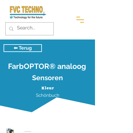
⬅︎ Terug
FarbOPTOR® analoog
Sensoren
Kleur
Schönbuch