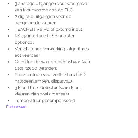
3 analoge uitgangen voor weergave 
van kleurwaarde aan de PLC
2 digitale uitgangen voor de 
aangeleerde kleuren
TEACHEN via PC of externe input
RS232 interface (USB adapter 
optioneel)
Verschillende verwerkingsalgoritmes 
activeerbaar
Gemiddelde waarde toepasbaar (van 
1 tot 32000 waarden)
Kleurcontrole voor zelflichters (LED, 
halogeenlampen, displays...)
3 kleurfilters detector (ware kleur : 
kleuren zien zoals mensen)
Temperatuur gecompenseerd
Datasheet
Voor extra informatie
gelieve uw vraag hieronder