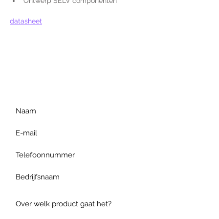
Ontwerp SELV componenten
datasheet
Voor extra informatie
gelieve uw vraag hieronder
te formuleren of bel ons