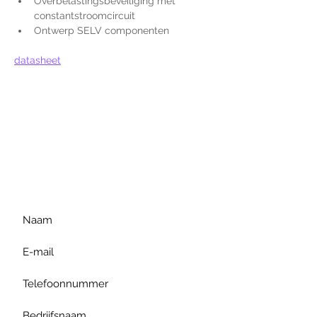
Overbelastingsbeveiliging met 
constantstroomcircuit
Ontwerp SELV componenten
datasheet
Voor extra informatie
gelieve uw vraag hieronder
te formuleren of bel ons