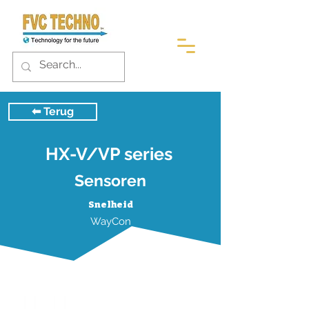
⬅︎ Terug
HX-V/VP series
Sensoren
Snelheid
WayCon