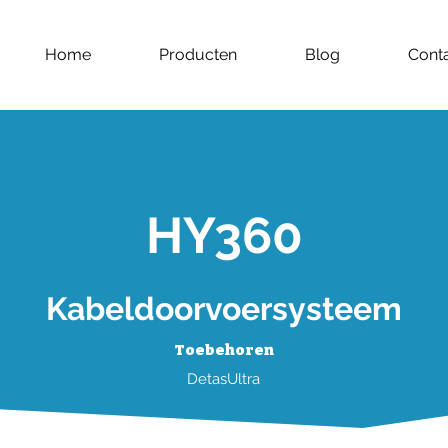
Home
Producten
Blog
Cont
HY360
Kabeldoorvoersysteem
Toebehoren
DetasUltra