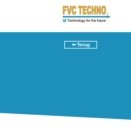
⬅︎ Terug