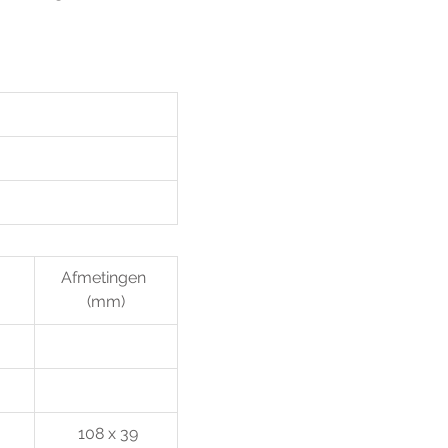
Afmetingen 
(mm)
 
 108 x 39