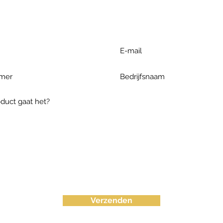
ieronder te formuleren of bel o
Verzenden