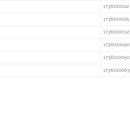
1736010022 
1736010025
1736010032
1736010040
1736010050
1736010063
r extra informatie gelieve uw v