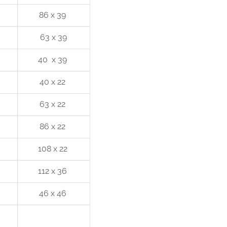
 
86 x 39 
63 x 39
 
40  x 39 
 
40 x 22 
 
63 x 22 
 
86 x 22 
 
108 x 22 
112 x 36 
46 x 46 