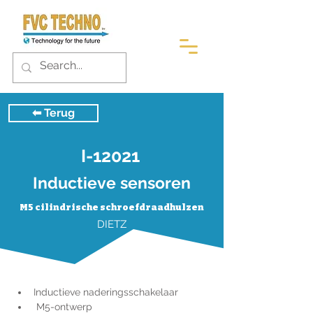
⬅︎ Terug
I-12021
Inductieve sensoren
M5 cilindrische schroefdraadhulzen
DIETZ
Inductieve naderingsschakelaar
 M5-ontwerp