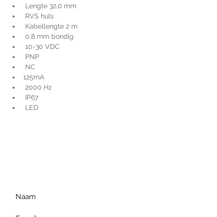
 Lengte 32,0 mm
 RVS huls
 Kabellengte 2 m
 0,8 mm bondig
 10-30 VDC
 PNP
 NC
125mA
 2000 Hz
 IP67
 LED
Voor extra informatie
gelieve uw vraag hieronder
te formuleren of bel ons