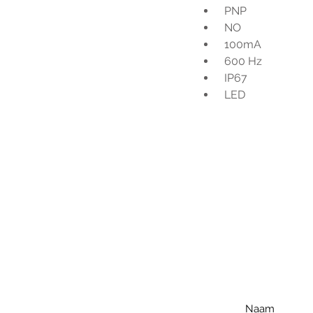
 PNP
 NO
 100mA
 600 Hz
 IP67
 LED
Voo
h