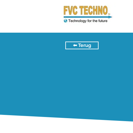
⬅︎ Terug