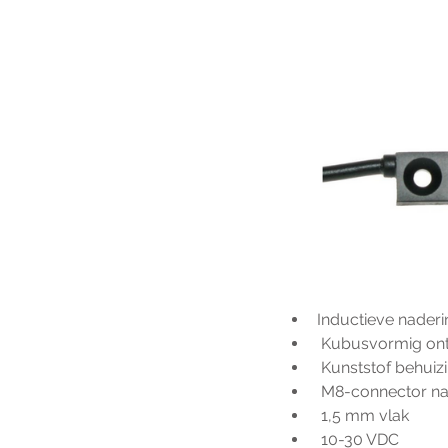
Inductieve nader
 Kubusvormig o
 Kunststof behuiz
 M8-connector na
 1,5 mm vlak
 10-30 VDC