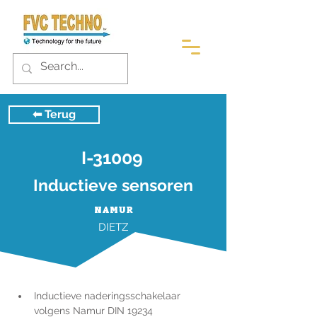
⬅︎ Terug
I-31009
Inductieve sensoren
NAMUR
DIETZ
Inductieve naderingsschakelaar 
volgens Namur DIN 19234