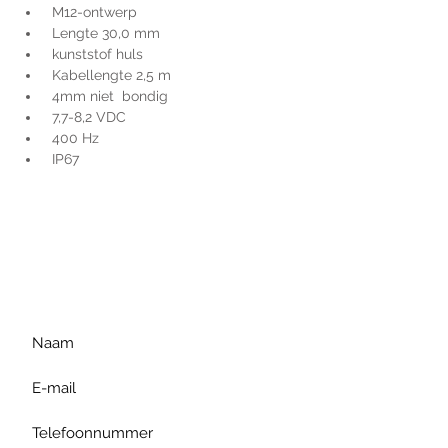
 M12-ontwerp
 Lengte 30,0 mm
 kunststof huls
 Kabellengte 2,5 m
 4mm niet  bondig
 7,7-8,2 VDC
 400 Hz
 IP67
Voor extra informatie
gelieve uw vraag hieronder
te formuleren of bel ons