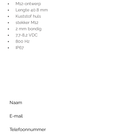
 M12-ontwerp
 Lengte 40.8 mm
 Kuststof huls
 stekker M12
 2 mm bondig
 7,7-8,2 VDC
 800 Hz
 IP67
Voor extra informatie
gelieve uw vraag hieronder
te formuleren of bel ons