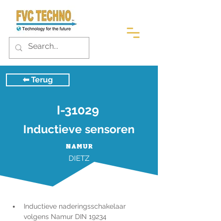
⬅︎ Terug
I-31029
Inductieve sensoren
NAMUR
DIETZ
Inductieve naderingsschakelaar 
volgens Namur DIN 19234