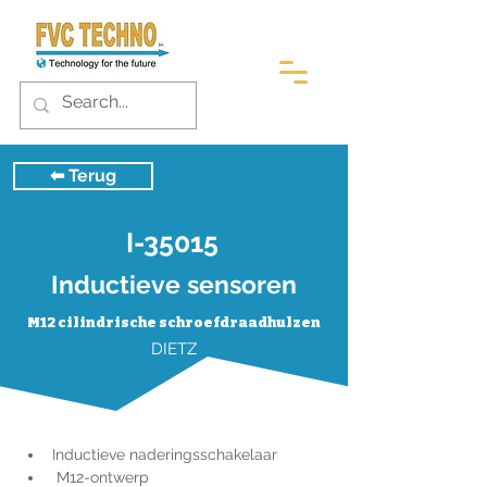
⬅︎ Terug
I-35015
Inductieve sensoren
M12 cilindrische schroefdraadhulzen
DIETZ
Inductieve naderingsschakelaar
 M12-ontwerp