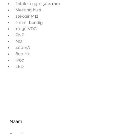
 Totale lengte 50,4 mm
 Messing huls
 stekker M12
 2 mm  bondig
 10-30 VDC
 PNP
 NO
 400mA
 800 Hz
 IP67
 LED
Voor extra informatie
gelieve uw vraag hieronder
te formuleren of bel ons