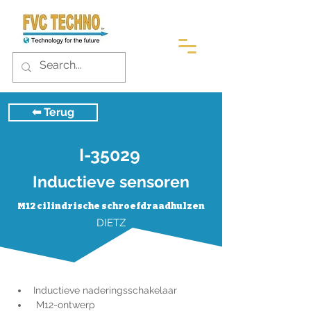
⬅︎ Terug
I-35029
Inductieve sensoren
M12 cilindrische schroefdraadhulzen
DIETZ
Inductieve naderingsschakelaar
 M12-ontwerp