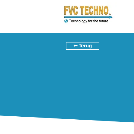
⬅︎ Terug