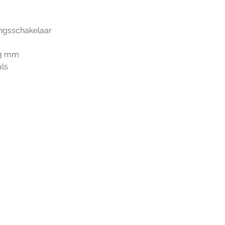
ingsschakelaar
6,3 mm
uls