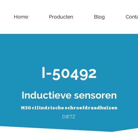
Home
Producten
Blog
Cont
I-50492
Inductieve sensoren
M30 cilindrische schroefdraadhulzen
DIETZ