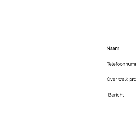
Voo
h