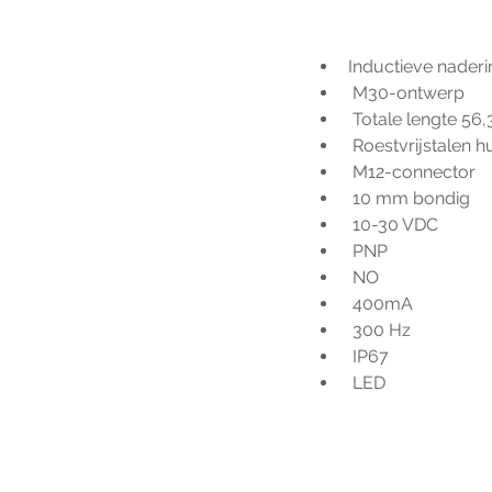
Inductieve nader
 M30-ontwerp
 Totale lengte 5
 Roestvrijstalen h
 M12-connector
 10 mm bondig
 10-30 VDC
 PNP
 NO
 400mA
 300 Hz
 IP67
 LED