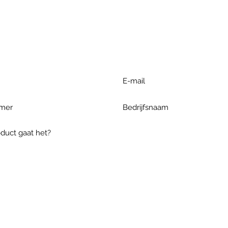
r extra informatie gelieve uw v
ieronder te formuleren of bel o