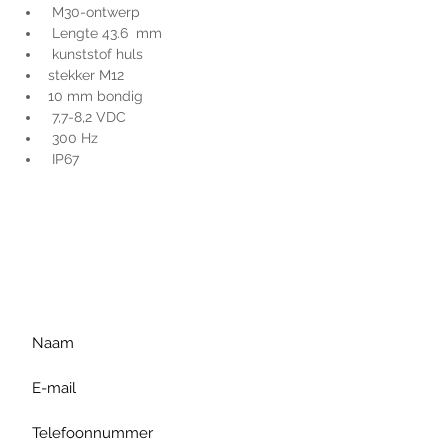
 M30-ontwerp
 Lengte 43.6  mm
 kunststof huls
stekker M12
10 mm bondig
 7,7-8,2 VDC
 300 Hz
 IP67
Voor extra informatie
gelieve uw vraag hieronder
te formuleren of bel ons