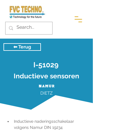
⬅︎ Terug
I-51029
Inductieve sensoren
NAMUR
DIETZ
Inductieve naderingsschakelaar 
volgens Namur DIN 19234