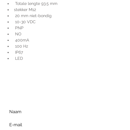
 Totale lengte 93.5 mm
stekker M12
 20 mm niet-bondig
 10-30 VDC
 PNP
 NO
 400mA
 100 Hz
 IP67
 LED
Voor extra informatie
gelieve uw vraag hieronder
te formuleren of bel ons