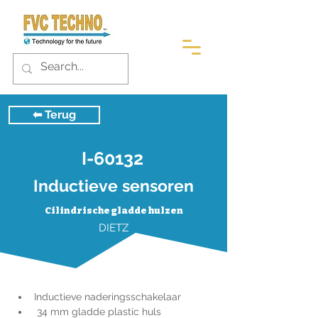
⬅︎ Terug
I-60132
Inductieve sensoren
Cilindrische gladde hulzen
DIETZ
Inductieve naderingsschakelaar
 34 mm gladde plastic huls