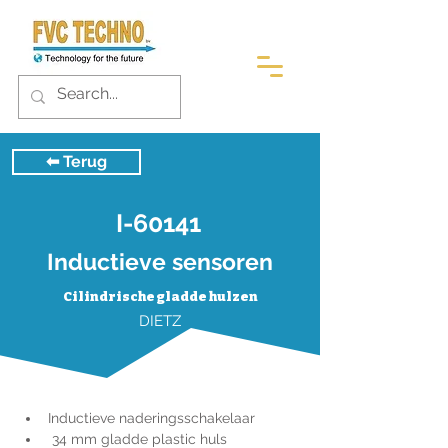
⬅︎ Terug
I-60141
Inductieve sensoren
Cilindrische gladde hulzen
DIETZ
Inductieve naderingsschakelaar
 34 mm gladde plastic huls