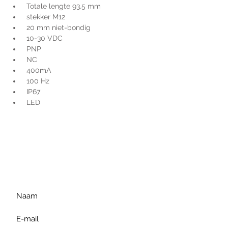
 Totale lengte 93.5 mm
 stekker M12
 20 mm niet-bondig
 10-30 VDC
 PNP
 NC
 400mA
 100 Hz
 IP67
 LED
Voor extra informatie
gelieve uw vraag hieronder
te formuleren of bel ons