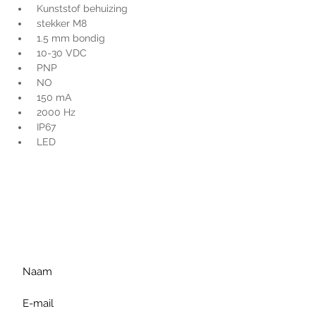
 Kunststof behuizing
 stekker M8
 1.5 mm bondig
 10-30 VDC
 PNP
 NO
 150 mA
 2000 Hz
 IP67
 LED
Voor extra informatie
gelieve uw vraag hieronder
te formuleren of bel ons