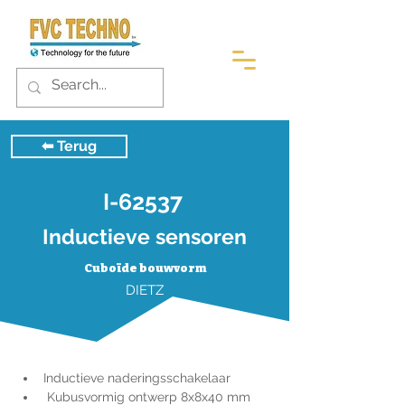
⬅︎ Terug
I-62537
Inductieve sensoren
Cuboïde bouwvorm
DIETZ
Inductieve naderingsschakelaar
 Kubusvormig ontwerp 8x8x40 mm