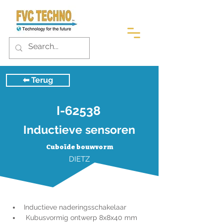
⬅︎ Terug
I-62538
Inductieve sensoren
Cuboïde bouwvorm
DIETZ
Inductieve naderingsschakelaar
 Kubusvormig ontwerp 8x8x40 mm