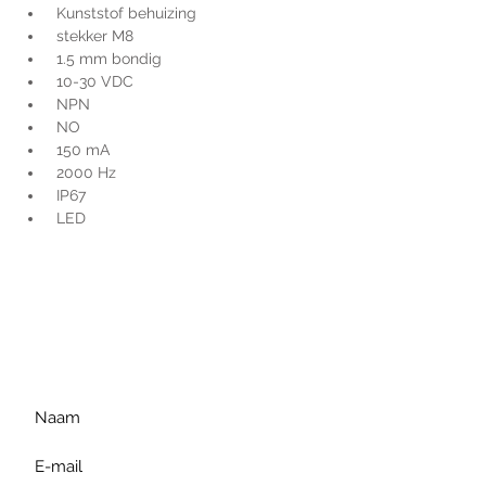
 Kunststof behuizing
 stekker M8
 1.5 mm bondig
 10-30 VDC
 NPN
 NO
 150 mA
 2000 Hz
 IP67
 LED
Voor extra informatie
gelieve uw vraag hieronder
te formuleren of bel ons