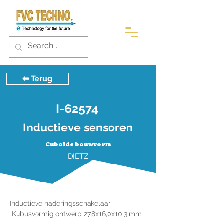
⬅︎ Terug
I-62574
Inductieve sensoren
Cuboïde bouwvorm
DIETZ
Inductieve naderingsschakelaar
 Kubusvormig ontwerp 27,8x16,0x10,3 mm