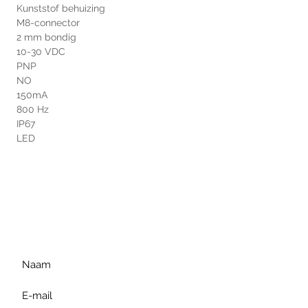
 Kunststof behuizing
 M8-connector
 2 mm bondig
 10-30 VDC
 PNP
 NO
 150mA
 800 Hz
 IP67
 LED
Voor extra informatie
gelieve uw vraag hieronder
te formuleren of bel ons