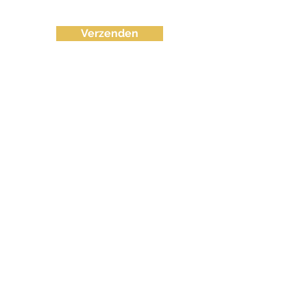
Verzenden
info@fvctechno.com
Tel:
+32 (0)16/90 40 41
(24/24u 7-7)