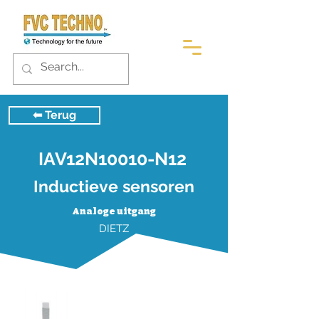
⬅︎ Terug
IAV12N10010-N12
Inductieve sensoren
Analoge uitgang
DIETZ