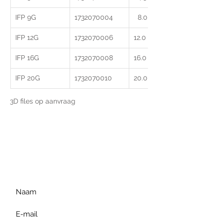
IFP 9G
1732070004
  8.0 - 12.0
IFP 12G
1732070006
12.0 - 16.0
IFP 16G
1732070008
16.0 - 19.0
IFP 20G
1732070010
20.0 - 22.5
3D files op aanvraag
Voor extra informatie
gelieve uw vraag hieronder
te formuleren of bel ons