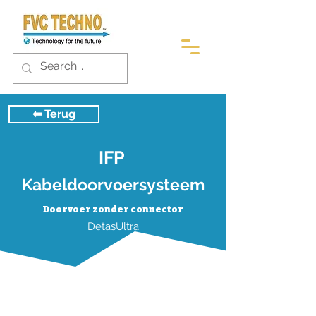
⬅︎ Terug
IFP
Kabeldoorvoersysteem
Doorvoer zonder connector
DetasUltra