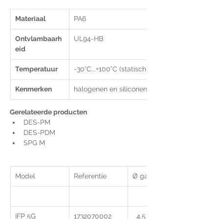
Materiaal
PA6
Ontvlambaarh
UL94-HB
eid 
Temperatuur
-30°C...+100°C (statisch)
Kenmerken 
halogenen en siliconen vrij
Gerelateerde producten
DES-PM
DES-PDM
SPG M
Model
Referentie
Ø gat (mm)
IFP 5G
1732070002
  4.5 -   8.0