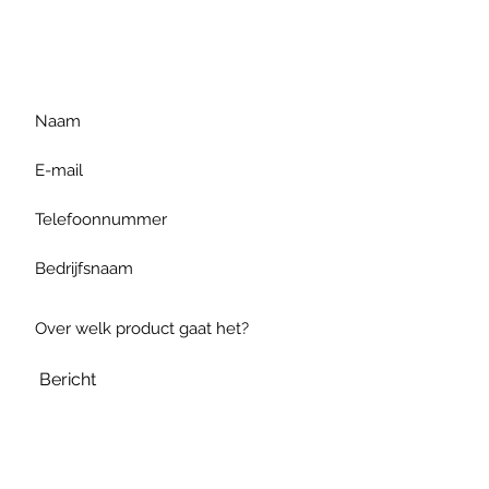
gelieve uw vraag hieronder
te formuleren of bel ons