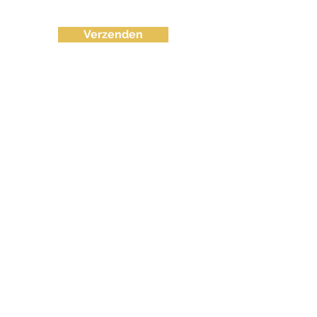
Verzenden
info@fvctechno.com
Tel:
+32 (0)16/90 40 41
(24/24u 7-7)