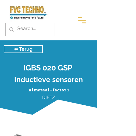
⬅︎ Terug
IGBS 020 GSP
Inductieve sensoren
Al metaal - factor 1
DIETZ