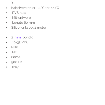
°C
Kabelversterker -25°C tot +70°C
 RVS huls
 M8-ontwerp
 Lengte 60 mm
Siliconenkabel 2 meter
2 
 mm
  bondig
 10-35 VDC
PNP
 NO
80mA
500 Hz
 IP67
Voor extra informatie
gelieve uw vraag hieronder