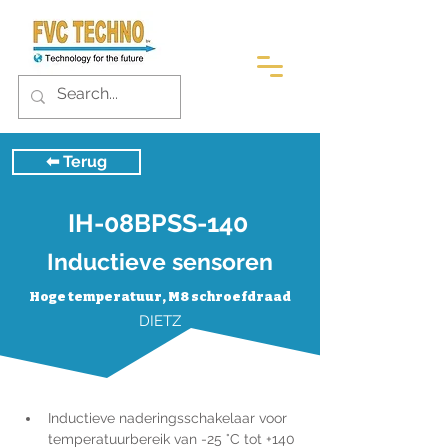
⬅︎ Terug
IH-08BPSS-140
Inductieve sensoren
Hoge temperatuur, M8 schroefdraad
DIETZ
Inductieve naderingsschakelaar voor 
temperatuurbereik van -25 °C tot +140 