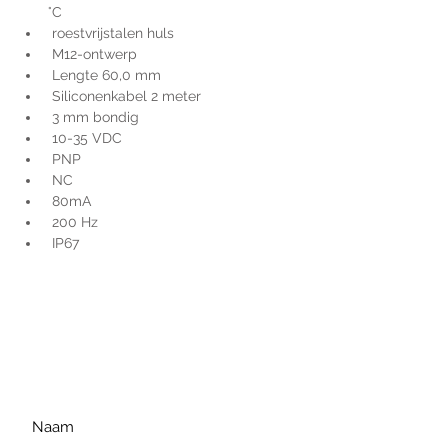
°C
 roestvrijstalen huls
 M12-ontwerp
 Lengte 60,0 mm
 Siliconenkabel 2 meter
 3 mm bondig
 10-35 VDC
 PNP
 NC
 80mA
 200 Hz
 IP67
Voor extra informatie
gelieve uw vraag hieronder
te formuleren of bel ons