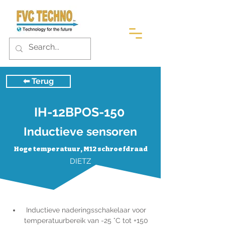
⬅︎ Terug
IH-12BPOS-150
Inductieve sensoren
Hoge temperatuur, M12 schroefdraad
DIETZ
 Inductieve naderingsschakelaar voor 
temperatuurbereik van -25 °C tot +150 