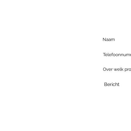
Voo
h