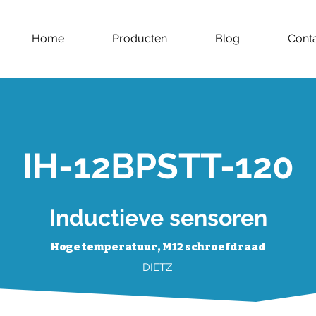
Home
Producten
Blog
Cont
IH-12BPSTT-120
Inductieve sensoren
Hoge temperatuur, M12 schroefdraad
DIETZ