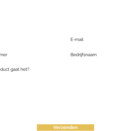
r extra informatie gelieve uw v
ieronder te formuleren of bel o
Verzenden