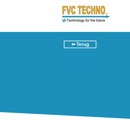
⬅︎ Terug