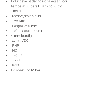
Inductieve naderingsschakelaar voor 
temperatuurbereik van -40 °C tot 
+180 °C
 roestvrijstalen huls
 Typ M18
 Lengte 76,0 mm
 Teflonkabel 2 meter
5 mm bondig
 10-35 VDC
 PNP
 NO
 150mA
 200 Hz
 IP68 
Drukvast tot 10 bar
Voor extra informatie
gelieve uw vraag hieronder
te formuleren of bel ons