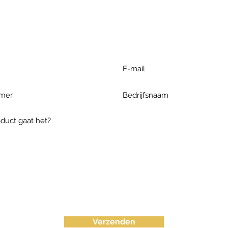
r extra informatie gelieve uw v
ieronder te formuleren of bel o
Verzenden