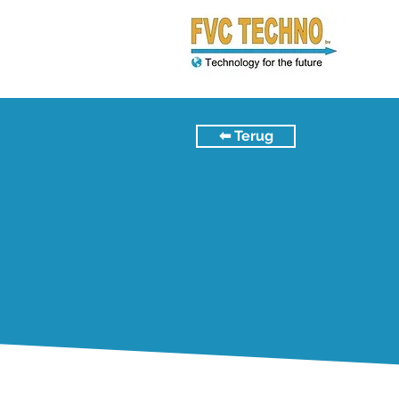
⬅︎ Terug