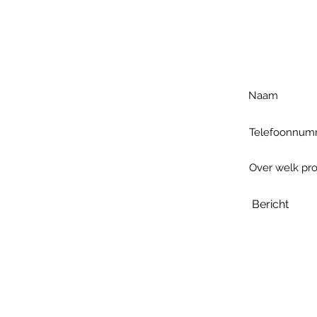
Voo
h