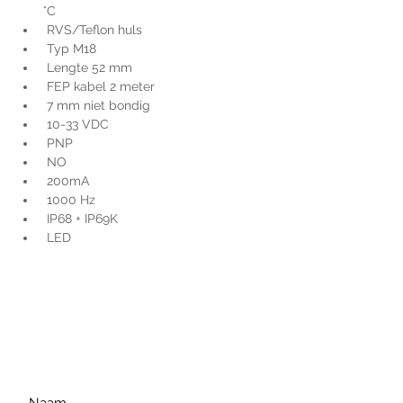
°C
 RVS/Teflon huls
 Typ M18
 Lengte 52 mm
 FEP kabel 2 meter
 7 mm niet bondig
 10-33 VDC
 PNP
 NO
 200mA
 1000 Hz
 IP68 + IP69K
 LED
Voor extra informatie
gelieve uw vraag hieronder
te formuleren of bel ons