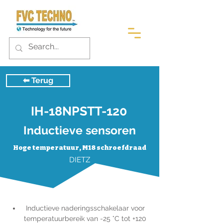
⬅︎ Terug
IH-18NPSTT-120
Inductieve sensoren
Hoge temperatuur, M18 schroefdraad
DIETZ
 Inductieve naderingsschakelaar voor 
temperatuurbereik van -25 °C tot +120 