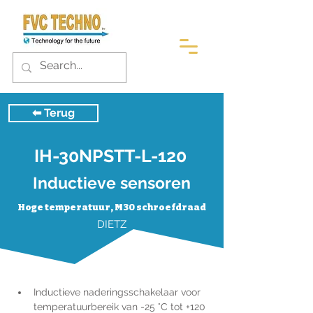
⬅︎ Terug
IH-30NPSTT-L-120
Inductieve sensoren
Hoge temperatuur, M30 schroefdraad
DIETZ
Inductieve naderingsschakelaar voor 
temperatuurbereik van -25 °C tot +120 