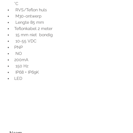
°C
 RVS/Teflon huls
 M30-ontwerp
 Lengte 85 mm
Teflonkabel 2 meter
 15 mm niet  bondig
 10-55 VDC
PNP
 NO
200mA
 150 Hz
 IP68 + IP69K
LED
Voor extra informatie
gelieve uw vraag hieronder
te formuleren of bel ons