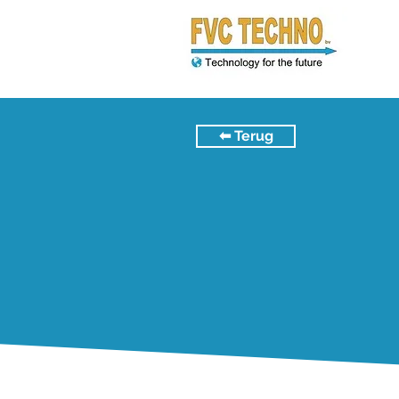
⬅︎ Terug