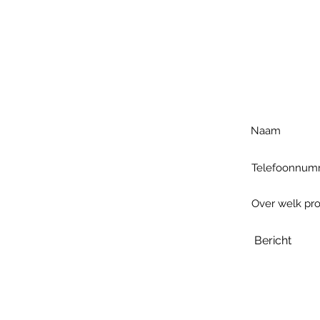
Voo
h