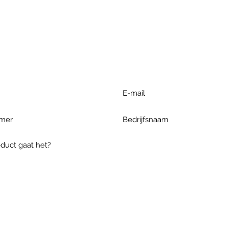
r extra informatie gelieve uw v
ieronder te formuleren of bel o