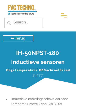
⬅︎ Terug
IH-50NPST-180
Inductieve sensoren
Hoge temperatuur, M50 schroefdraad
DIETZ
Inductieve naderingsschakelaar voor 
temperatuurbereik van -40 °C tot 