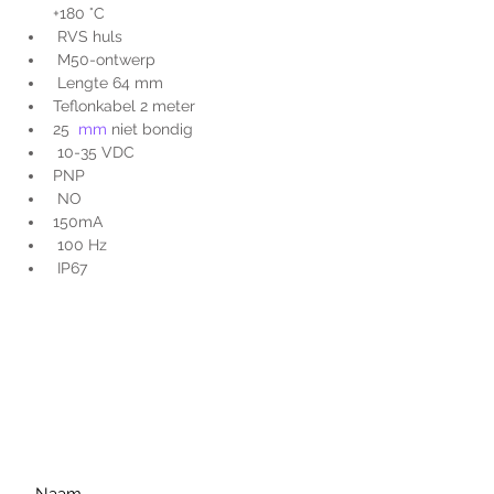
+180 °C
 RVS huls
 M50-ontwerp
 Lengte 64 mm
Teflonkabel 2 meter
25 
 mm
 niet bondig
 10-35 VDC
PNP
 NO
150mA
 100 Hz
 IP67
Voor extra informatie
gelieve uw vraag hieronder
te formuleren of bel ons