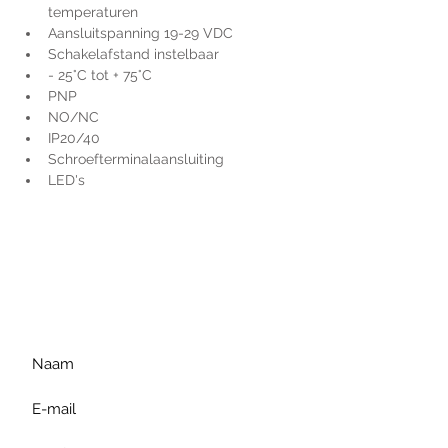
temperaturen
Aansluitspanning 19-29 VDC
Schakelafstand instelbaar
- 25°C tot + 75°C
PNP
NO/NC
IP20/40
Schroefterminalaansluiting
LED's
Voor extra informatie
gelieve uw vraag hieronder
te formuleren of bel ons