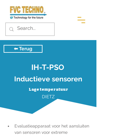
⬅︎ Terug
IH-T-PSO
Inductieve sensoren
Lage temperatuur
DIETZ
Evaluatieapparaat voor het aansluiten 
van sensoren voor extreme 