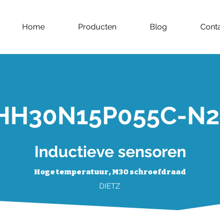
Home
Producten
Blog
Cont
HH30N15P055C-N
Inductieve sensoren
Hoge temperatuur, M30 schroefdraad
DIETZ