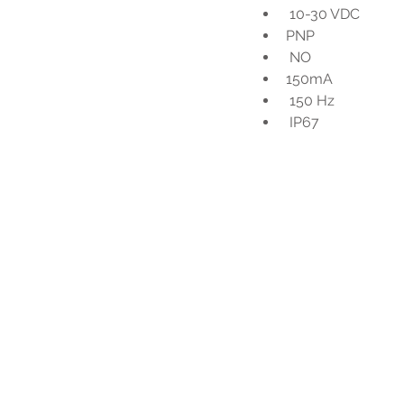
 10-30 VDC
PNP
 NO
150mA
 150 Hz
 IP67
Voo
h