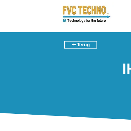
⬅︎ Terug
I