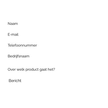
gelieve uw vraag hieronder
te formuleren of bel ons