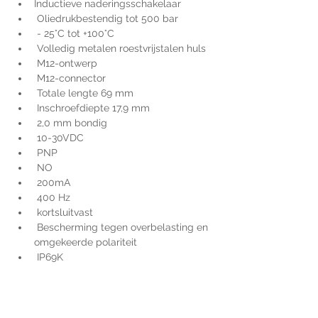
Inductieve naderingsschakelaar
 Oliedrukbestendig tot 500 bar
 - 25°C tot +100°C
 Volledig metalen roestvrijstalen huls
 M12-ontwerp
 M12-connector
 Totale lengte 69 mm
 Inschroefdiepte 17,9 mm
 2,0 mm bondig
 10-30VDC
 PNP
 NO
 200mA
 400 Hz
 kortsluitvast
 Bescherming tegen overbelasting en 
omgekeerde polariteit
 IP69K
Voor extra informatie