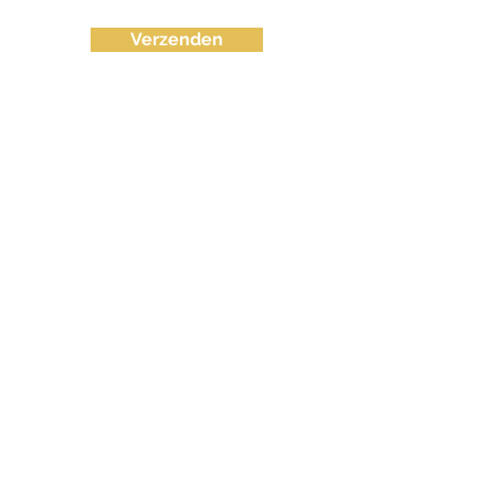
Verzenden
info@fvctechno.com
Tel:
+32 (0)16/90 40 41
(24/24u 7-7)
BE
0643.583.716