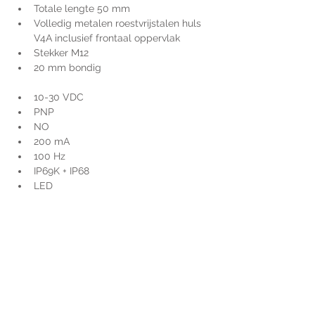
Totale lengte 50 mm
Volledig metalen roestvrijstalen huls 
V4A inclusief frontaal oppervlak
Stekker M12
20 mm bondig
10-30 VDC
PNP
NO
200 mA
100 Hz
IP69K + IP68 
LED
Voor extra informatie
gelieve uw vraag hieronder
te formuleren of bel ons