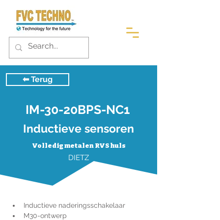
⬅︎ Terug
IM-30-20BPS-NC1
Inductieve sensoren
Volledig metalen RVS huls
DIETZ
Inductieve naderingsschakelaar
M30-ontwerp