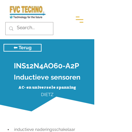
⬅︎ Terug
INS12N4AO60-A2P
Inductieve sensoren
AC- en universele spanning
DIETZ
inductieve naderingsschakelaar