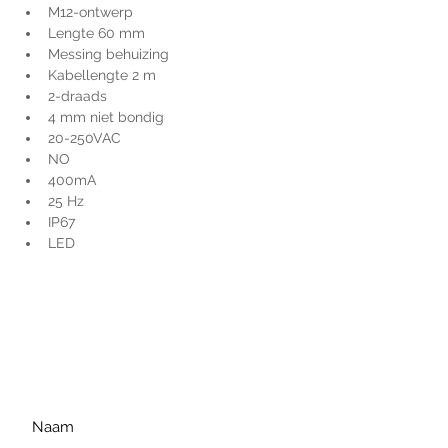
M12-ontwerp
Lengte 60 mm
Messing behuizing
Kabellengte 2 m
2-draads
4 mm niet bondig
20-250VAC
NO
400mA
25 Hz
IP67
LED
Voor extra informatie
gelieve uw vraag hieronder
te formuleren of bel ons