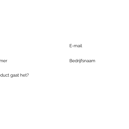
r extra informatie gelieve uw v
ieronder te formuleren of bel o