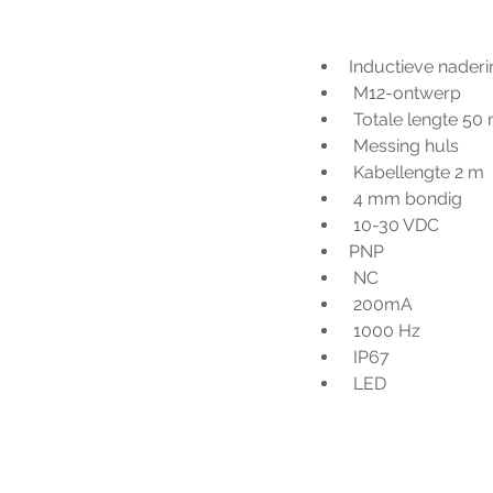
Inductieve nader
 M12-ontwerp
 Totale lengte 5
 Messing huls
 Kabellengte 2 m
 4 mm bondig
 10-30 VDC
PNP
 NC
 200mA
 1000 Hz
 IP67
 LED