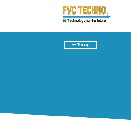
⬅︎ Terug