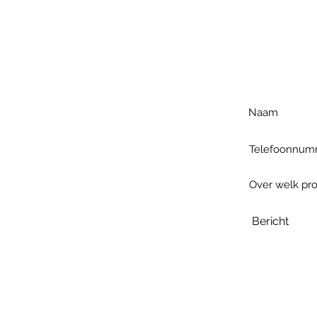
Voo
h