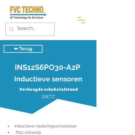
⬅︎ Terug
INS12S6PO30-A2P
Inductieve sensoren
Verhoogde schakelafstand
DIETZ
Inductieve naderingsschakelaar
 M12-ontwerp