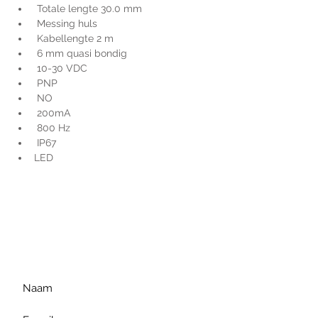
 Totale lengte 30.0 mm
 Messing huls
 Kabellengte 2 m
 6 mm quasi bondig
 10-30 VDC
 PNP
 NO
 200mA
 800 Hz
 IP67
LED
Voor extra informatie
gelieve uw vraag hieronder
te formuleren of bel ons