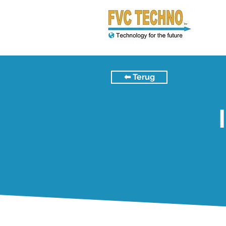
⬅︎ Terug