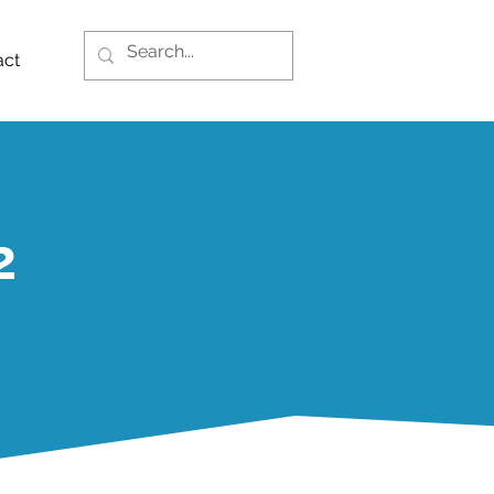
act
2