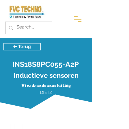
⬅︎ Terug
INS18S8PC055-A2P
Inductieve sensoren
Vierdraadsaansluiting
DIETZ