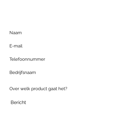
gelieve uw vraag hieronder
te formuleren of bel ons