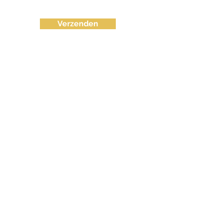
Verzenden
info@fvctechno.com
Tel:
+32 (0)16/90 40 41
(24/24u 7-7)