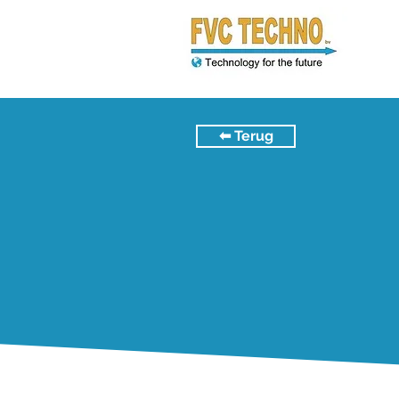
⬅︎ Terug