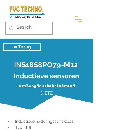
⬅︎ Terug
INS18S8PO79-M12
Inductieve sensoren
Verhoogde schakelafstand
DIETZ
 Inductieve naderingsschakelaar
 Typ M18