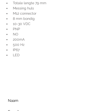
 Totale lengte 79 mm
 Messing huls
 M12 connector
 8 mm bondig
 10-30 VDC
 PNP
 NO
 200mA
 500 Hz
 IP67
 LED
Voor extra informatie
gelieve uw vraag hieronder
te formuleren of bel ons