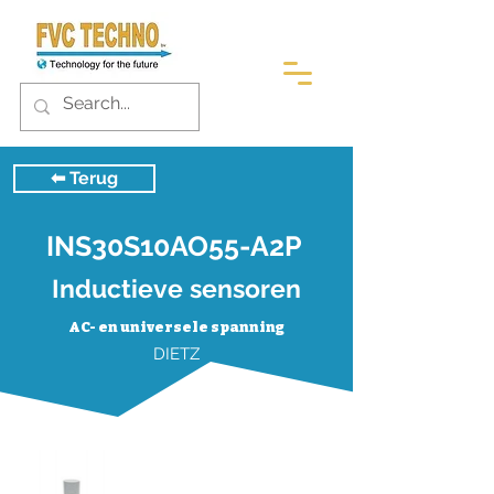
⬅︎ Terug
INS30S10AO55-A2P
Inductieve sensoren
AC- en universele spanning
DIETZ