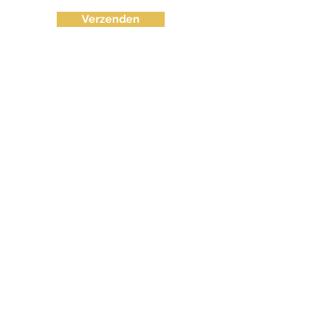
Verzenden
info@fvctechno.com
Tel:
+32 (0)16/90 40 41
(24/24u 7-7)
BE
0643.583.716