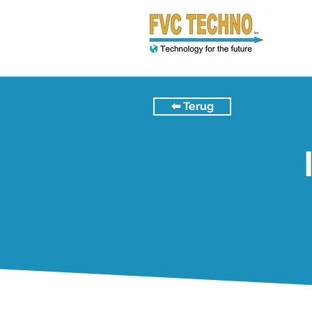
⬅︎ Terug