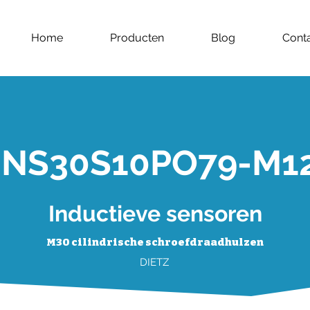
Home
Producten
Blog
Cont
INS30S10PO79-M1
Inductieve sensoren
M30 cilindrische schroefdraadhulzen
DIETZ