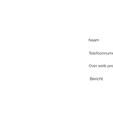
Voo
h