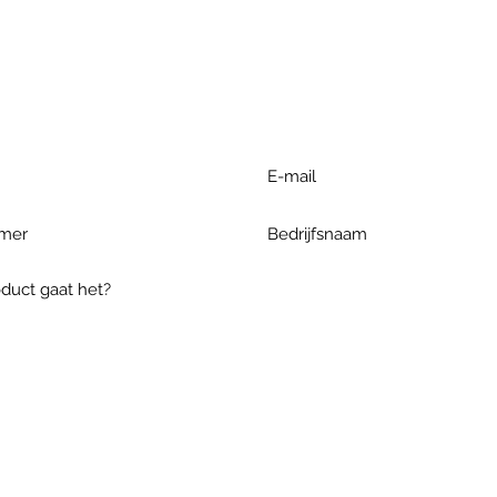
r extra informatie gelieve uw v
ieronder te formuleren of bel o