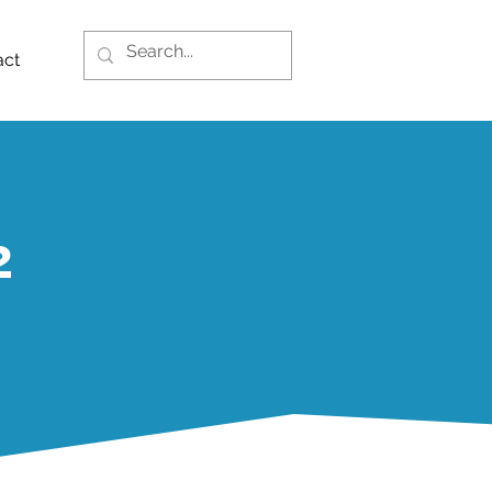
act
2