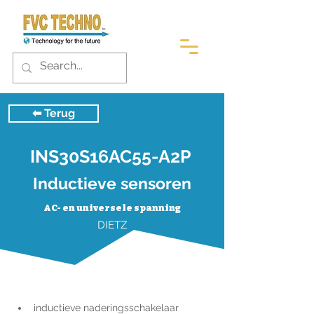
⬅︎ Terug
INS30S16AC55-A2P
Inductieve sensoren
AC- en universele spanning
DIETZ
inductieve naderingsschakelaar