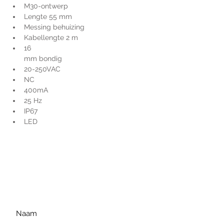
M30-ontwerp
Lengte 55 mm
Messing behuizing
Kabellengte 2 m
16 
mm bondig
20-250VAC
NC
400mA
25 Hz
IP67
LED
Voor extra informatie
gelieve uw vraag hieronder
te formuleren of bel ons