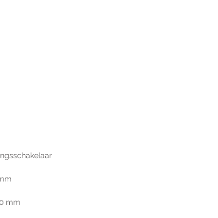
ringsschakelaar
6 mm
300 mm