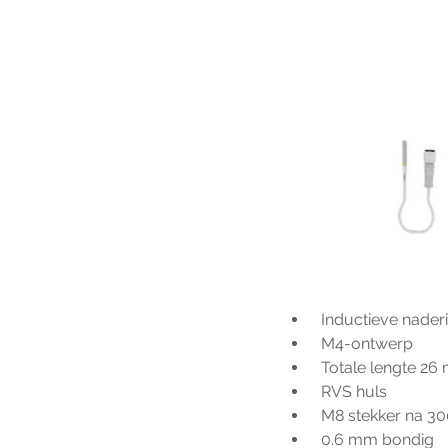
 Inductieve nade
 M4-ontwerp
 Totale lengte 2
 RVS huls 
 M8 stekker na 
 0.6 mm bondig