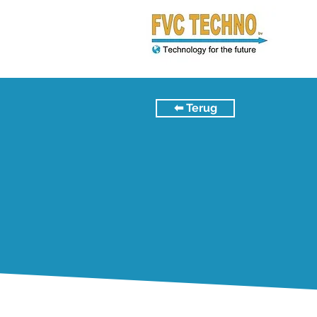
⬅︎ Terug