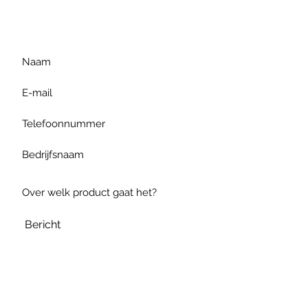
gelieve uw vraag hieronder
te formuleren of bel ons