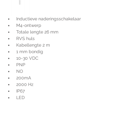
 Inductieve naderingsschakelaar
 M4-ontwerp
 Totale lengte 26 mm
 RVS huls 
 Kabellengte 2 m
 1 mm bondig
 10-30 VDC
 PNP
 NO
 200mA
 2000 Hz
 IP67
 LED
Voor extra informatie