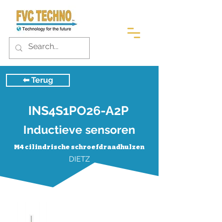
⬅︎ Terug
INS4S1PO26-A2P
Inductieve sensoren
M4 cilindrische schroefdraadhulzen
DIETZ