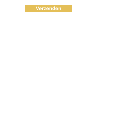
Verzenden
info@fvctechno.com
Tel:
+32 (0)16/90 40 41
(24/24u 7-7)
BE
0643.583.716