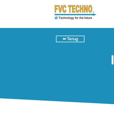
⬅︎ Terug