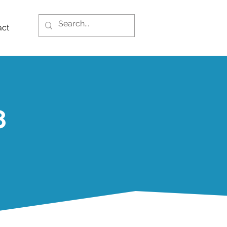
act
8