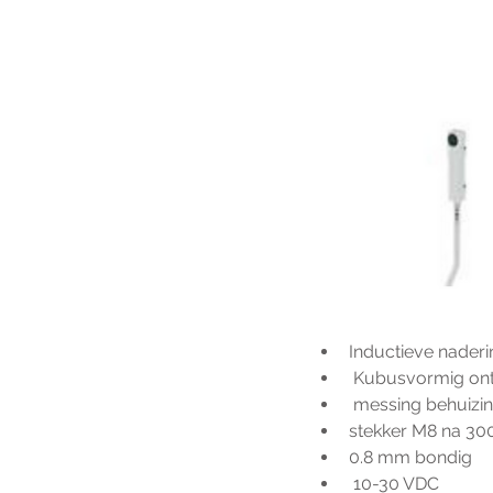
Inductieve nader
 Kubusvormig o
 messing behuizi
stekker M8 na 3
0.8 mm bondig
 10-30 VDC