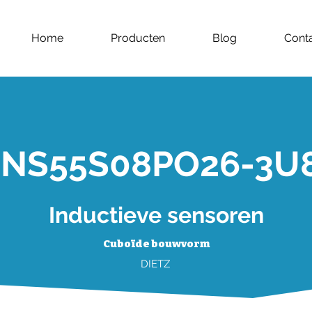
Home
Producten
Blog
Cont
INS55S08PO26-3U
Inductieve sensoren
Cuboïde bouwvorm
DIETZ