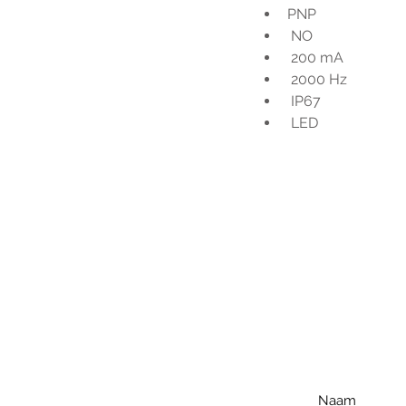
PNP
 NO
 200 mA
 2000 Hz
 IP67
 LED
Voo
h