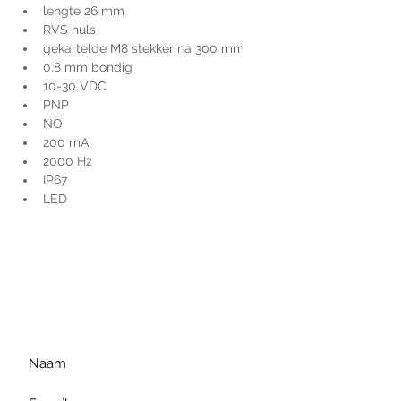
lengte 26 mm
RVS huls
gekartelde M8 stekker na 300 mm
0.8 mm bondig
10-30 VDC
PNP
NO
200 mA
2000 Hz
IP67
LED
Voor extra informatie
gelieve uw vraag hieronder
te formuleren of bel ons