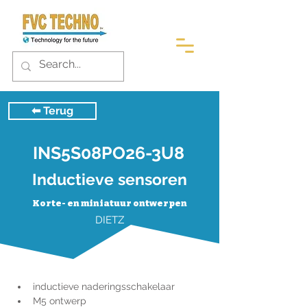
⬅︎ Terug
INS5S08PO26-3U8
Inductieve sensoren
Korte- en miniatuur ontwerpen
DIETZ
inductieve naderingsschakelaar
M5 ontwerp